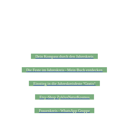
Dein Kompass durch den Jahreskreis
Die Feste im Jahreskreis - Mein Buch entdecken
Einstieg in die Jahreskreisfeste °Gratis°
Etsy-Shop ZyklusNaturKosmos
Frauenkreis - WhatsApp Gruppe