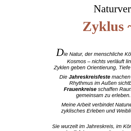
Naturver
Zyklus 
Ganzhei
D
ie Natur, der menschliche Kö
Kosmos – nichts verläuft lin
Zyklen geben Orientierung, Tiefe
Die
Jahreskreisfeste
machen 
Rhythmus im Außen sichtb
Frauenkreise
schaffen Raum
gemeinsam zu erleben.
Meine Arbeit verbindet Natur
zyklisches Erleben und Weibli
Sie wurzelt im Jahreskreis, im Kö