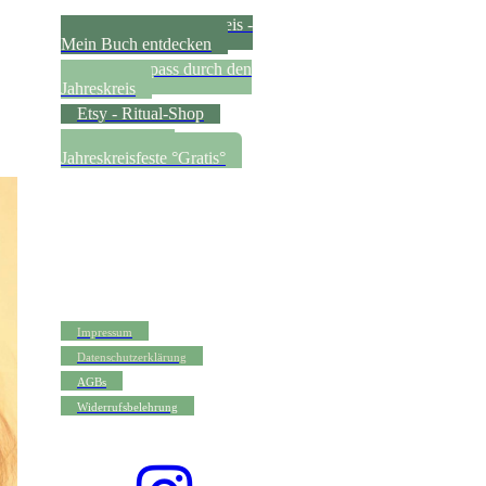
Die Feste im Jahreskreis -
Mein Buch entdecken
Dein Kompass durch den
Jahreskreis
Etsy - Ritual-Shop
Einstieg in die
Jahreskreisfeste °Gratis°
Impressum
Datenschutzerklärung
AGBs
Widerrufsbelehrung